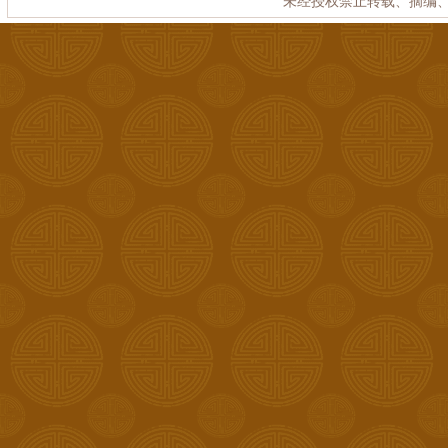
未经授权禁止转载、摘编、