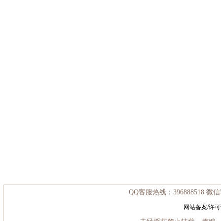
QQ客服热线：396888518 微信客
网站备案/许