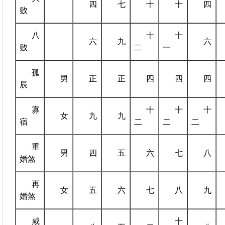
四
七
十
十
四
败
八
十
十
六
九
六
败
二
一
孤
男
正
正
四
四
四
辰
寡
十
十
十
女
九
九
宿
二
二
二
重
男
四
五
六
七
八
婚煞
再
女
五
六
七
八
九
婚煞
咸
十