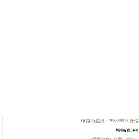
QQ客服热线：396888518 微信客
网站备案/许