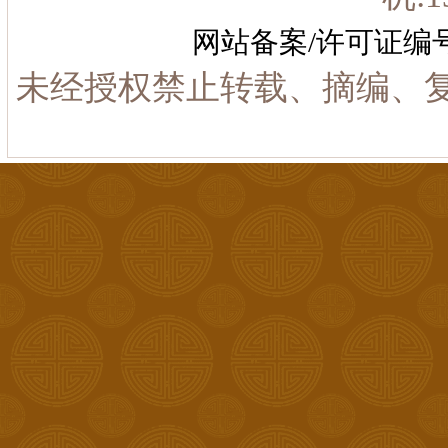
网站备案/许可证编
未经授权禁止转载、摘编、复