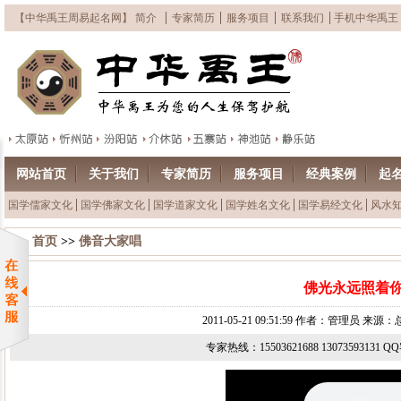
【中华禹王周易起名网】 简介
专家简历
服务项目
联系我们
手机中华禹王
网站首页
关于我们
专家简历
服务项目
经典案例
起
国学儒家文化
国学佛家文化
国学道家文化
国学姓名文化
国学易经文化
风水
首页
>>
佛音大家唱
佛光永远照着
2011-05-21 09:51:59 作者：管理员 来
专家热线：15503621688 13073593131 