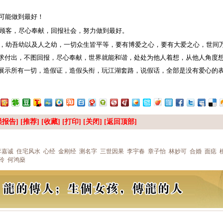
可能做到最好！
顾客，尽心奉献，回报社会，努力做到最好。
，幼吾幼以及人之幼，一切众生皆平等，要有博爱之心，要有大爱之心，世间
求付出，不图回报，尽心奉献，世界就能和谐，处处为他人着想，从他人角度
展示所有一切，造假证，造假头衔，玩江湖套路，说假话，全部是没有爱心的
报告] [推荐] [
收藏
] [
打印
] [
关闭
] [
返回顶部
]
李嘉诚
住宅风水
心经
金刚经
测名字
三世因果
李宇春
章子怡
林妙可
合婚
面痣
玲
何鸿燊