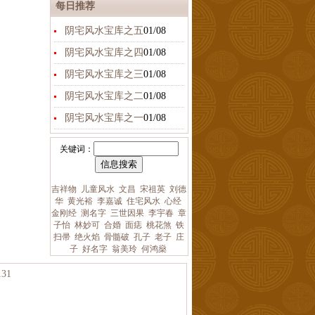
每日推荐
阴宅风水宝库之五
01/08
阴宅风水宝库之四
01/08
阴宅风水宝库之三
01/08
阴宅风水宝库之二
01/08
阴宅风水宝库之一
01/08
关键词：
吉祥物
儿童风水
文昌
宋祖英
刘德
华
黄光裕
李嘉诚
住宅风水
心经
金刚经
测名字
三世因果
李宇春
章
子怡
林妙可
合婚
面痣
桃花煞
铁
扫帚
绝火焰
骨髓破
孔子
老子
庄
子
好名字
翁美玲
何鸿燊
31