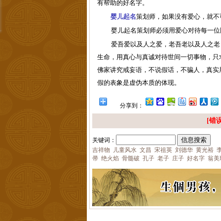
有帮助的
好名字。
婴儿起名
策划师，如果
没有爱心，就不
婴儿起名策划师必须用爱心对待每一位
爱吾爱以及人之爱，老吾老以及人之老
生命，用真心与真诚对待世间一切事物，只
佛家讲究戒妄语，不说假话，不骗人，真实
假的表象是虚伪本质的体现。
分享到：
[错误
关键词：
吉祥物
儿童风水
文昌
宋祖英
刘德华
黄光裕
帚
绝火焰
骨髓破
孔子
老子
庄子
好名字
翁美