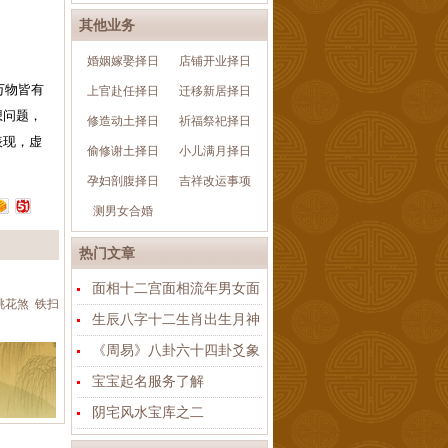
其他业务
婚姻嫁娶择日
店铺开业择日
万物皆有
上官赴任择日
迁移新居择日
想问题，
修造动土择日
祈福祭祀择日
表现，虚
偷修谢土择日
小儿满月择日
孕妇剖腹择日
吉祥改运事项
测男女合婚
热门文章
面相十二宫面相流年男女面
桃花煞
铁扫
生辰八字十二生肖出生月神
《周易》八卦六十四卦爻象
宝宝起名服务了解
阴宅风水宝库之二