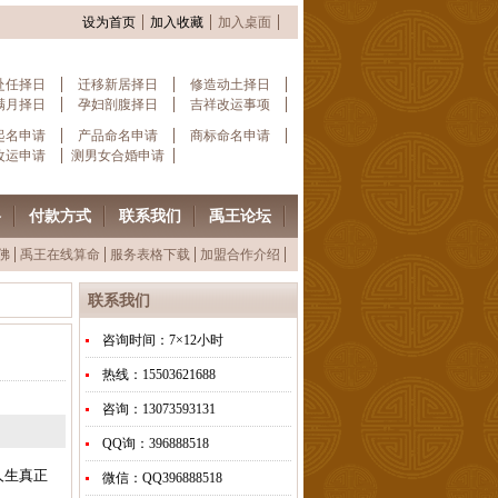
设为首页
加入收藏
加入桌面
赴任择日
迁移新居择日
修造动土择日
满月择日
孕妇剖腹择日
吉祥改运事项
起名申请
产品命名申请
商标命名申请
改运申请
测男女合婚申请
格
付款方式
联系我们
禹王论坛
佛
禹王在线算命
服务表格下载
加盟合作介绍
联系我们
咨询时间：7×12小时
热线：15503621688
咨询：13073593131
QQ询：396888518
人生真正
微信：QQ396888518