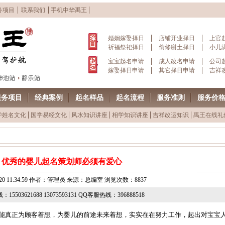
务项目
联系我们
手机中华禹王
婚姻嫁娶择日
店铺开业择日
上官
祈福祭祀择日
偷修谢土择日
小儿
宝宝起名申请
成人改名申请
公司
嫁娶择日申请
其它择日申请
吉祥
服务项目
经典案例
起名样品
起名流程
服务准则
服务价
学姓名文化
国学易经文化
风水知识讲座
相学知识讲座
吉祥改运知识
禹王在线礼
优秀的婴儿起名策划师必须有爱心
06-20 11:34:59 作者：管理员 来源：总编室 浏览次数：8837
15503621688 13073593131 QQ客服热线：396888518
能真正为顾客着想，为婴儿的前途未来着想，实实在在努力工作，起出对宝宝