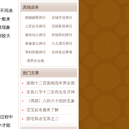
其他业务
不同表
婚姻嫁娶择日
店铺开业择日
一般来
上官赴任择日
迁移新居择日
量现象
修造动土择日
祈福祭祀择日
间较大
偷修谢土择日
小儿满月择日
孕妇剖腹择日
吉祥改运事项
测男女合婚
热门文章
面相十二宫面相流年男女面
生辰八字十二生肖出生月神
《周易》八卦六十四卦爻象
宝宝起名服务了解
过程中
阴宅风水宝库之二
中才能