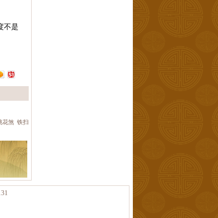
度不是
桃花煞
铁扫
31