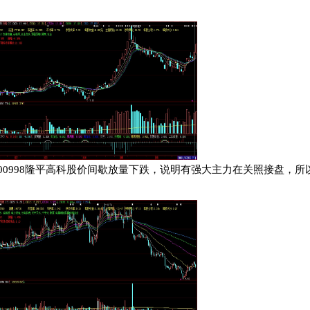
00998
隆平高科股价间歇放量下跌，说明有强大主力在关照接盘，所