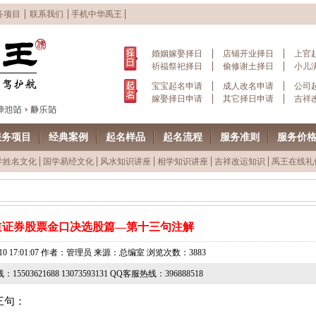
务项目
联系我们
手机中华禹王
婚姻嫁娶择日
店铺开业择日
上官
祈福祭祀择日
偷修谢土择日
小儿
宝宝起名申请
成人改名申请
公司
嫁娶择日申请
其它择日申请
吉祥
服务项目
经典案例
起名样品
起名流程
服务准则
服务价
学姓名文化
国学易经文化
风水知识讲座
相学知识讲座
吉祥改运知识
禹王在线礼
道证券股票金口决选股篇—第十三句注解
07-10 17:01:07 作者：管理员 来源：总编室 浏览次数：3883
15503621688 13073593131 QQ客服热线：396888518
三句：