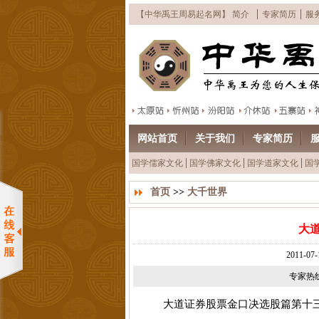
【中华禹王周易起名网】 简介
专家简历
服
网站首页
关于我们
专家简历
国学儒家文化
国学佛家文化
国学道家文化
国
首页
>>
大千世界
大
2011-
专家热线：
大道证券股票金口决选股篇第十