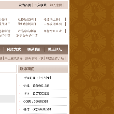
设为首页
加入收藏
加入桌面
赴任择日
迁移新居择日
修造动土择日
满月择日
孕妇剖腹择日
吉祥改运事项
起名申请
产品命名申请
商标命名申请
改运申请
测男女合婚申请
格
付款方式
联系我们
禹王论坛
佛
禹王在线算命
服务表格下载
加盟合作介绍
联系我们
咨询时间：7×12小时
热线：15503621688
咨询：13073593131
QQ询：396888518
微信：QQ396888518