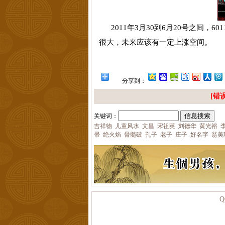
2011
年
3
月
30
到
6
月
20
号之间，
601
很大，未来应该有一定上涨空间。
分享到：
[错误
关键词：
吉祥物
儿童风水
文昌
宋祖英
刘德华
黄光裕
帚
绝火焰
骨髓破
孔子
老子
庄子
好名字
翁美
Q