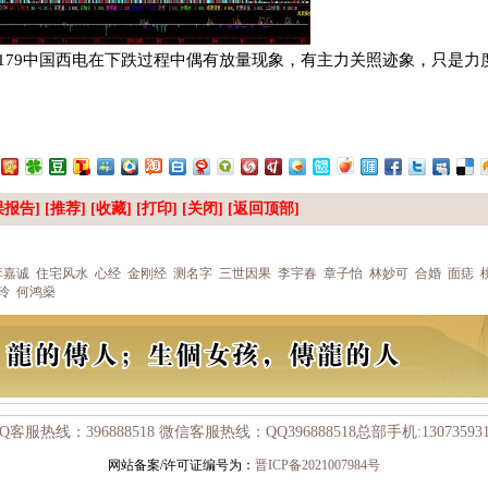
179
中国西电在下跌过程中偶有放量现象，有主力关照迹象，只是力
报告] [推荐] [
收藏
] [
打印
] [
关闭
] [
返回顶部
]
李嘉诚
住宅风水
心经
金刚经
测名字
三世因果
李宇春
章子怡
林妙可
合婚
面痣
玲
何鸿燊
Q客服热线：396888518 微信客服热线：QQ396888518总部手机:130735931
网站备案/许可证编号为：
晋ICP备2021007984号