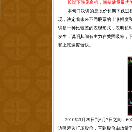
长期下跌见良机，间歇放量最优
本句口决讲的是股价长期下跌过
现，决定着未来不同股票的上涨幅度
讲是一种比较差的表现形式，表明长
发生，说明其间有主力在关照吸筹，
和上涨速度较快。
2010
年
3
月
29
日
到
6
月
7
日
之间，
60
边吸筹边打压股价，直到股价由放量