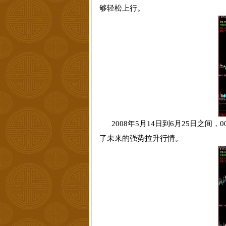
够轻松上行。
2008
年
5
月
14
日
到
6
月
25
日
之间，
0
了未来的强势拉升行情。