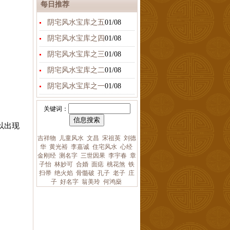
每日推荐
阴宅风水宝库之五
01/08
阴宅风水宝库之四
01/08
阴宅风水宝库之三
01/08
阴宅风水宝库之二
01/08
阴宅风水宝库之一
01/08
关键词：
以出现
吉祥物
儿童风水
文昌
宋祖英
刘德
华
黄光裕
李嘉诚
住宅风水
心经
金刚经
测名字
三世因果
李宇春
章
子怡
林妙可
合婚
面痣
桃花煞
铁
扫帚
绝火焰
骨髓破
孔子
老子
庄
子
好名字
翁美玲
何鸿燊