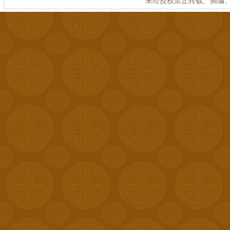
未经授权禁止转载、摘编、