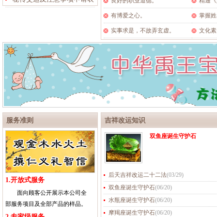
良好的职业道德。
精通《
有博爱之心。
掌握姓
实事求是，不故弄玄虚。
文化素
服务准则
吉祥改运知识
双鱼座诞生守护石
后天吉祥改运二十二法
(
03/29
)
1.开放式服务
双鱼座诞生守护石
(
06/20
)
面向顾客公开展示本公司全
水瓶座诞生守护石
(
06/20
)
部服务项目及全部产品的样品。
摩羯座诞生守护石
(
06/20
)
2.专家级服务