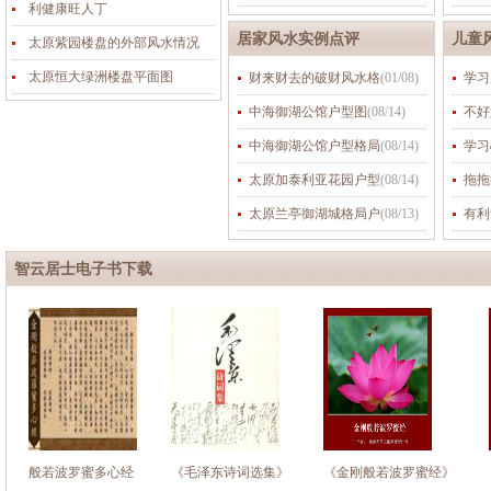
利健康旺人丁
居家风水实例点评
儿童
太原紫园楼盘的外部风水情况
太原恒大绿洲楼盘平面图
财来财去的破财风水格
(
01/08
)
学习
中海御湖公馆户型图
(
08/14
)
不好
中海御湖公馆户型格局
(
08/14
)
学习
太原加泰利亚花园户型
(
08/14
)
拖拖
太原兰亭御湖城格局户
(
08/13
)
有利
智云居士电子书下载
般若波罗蜜多心经
《毛泽东诗词选集》
《金刚般若波罗蜜经》