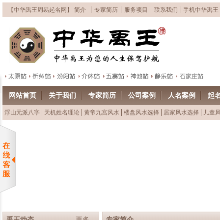
【中华禹王周易起名网】 简介
专家简历
服务项目
联系我们
手机中华禹王
网站首页
关于我们
专家简历
公司案例
人名案例
起
浮山元派八字
天机姓名理论
黄帝九宫风水
楼盘风水选择
居家风水选择
儿童
纳音天机姓名预测学面授班面向
禹王动态
更多
专家简介