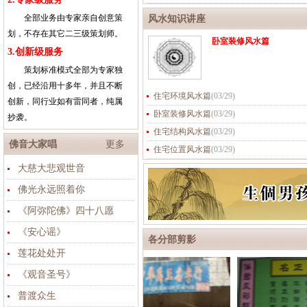
全部业务由专家亲自创意策
风水知识讲座
划，不存在其它二三级策划师。
卧室装修风水篇
3.创新级服务
策划标准模式全部为专家独
创，已经沿用十多年，并且不断
住宅环境风水篇
(
03/29
)
创新，同行业如有雷同者，纯属
卧室装修风水篇
(
03/29
)
抄袭。
住宅结构风水篇
(
03/29
)
佛音大家唱
更多
住宅位置风水篇
(
03/29
)
大慈大悲观世音
佛光永远照着你
《阿弥陀佛》四十八愿
《安心谣》
各分部剪影
莲花处处开
《观音圣号》
普渡众生