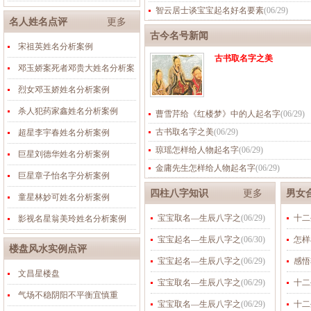
智云居士谈宝宝起名好名要素
(
06/29
)
名人姓名点评
更多
古今名号新闻
宋祖英姓名分析案例
古书取名字之美
邓玉娇案死者邓贵大姓名分析案
烈女邓玉娇姓名分析案例
杀人犯药家鑫姓名分析案例
曹雪芹给《红楼梦》中的人起名字
(
06/29
)
古书取名字之美
(
06/29
)
超星李宇春姓名分析案例
琼瑶怎样给人物起名字
(
06/29
)
巨星刘德华姓名分析案例
金庸先生怎样给人物起名字
(
06/29
)
巨星章子怡名字分析案例
四柱八字知识
更多
男女
童星林妙可姓名分析案例
宝宝取名—生辰八字之
(
06/29
)
十二
影视名星翁美玲姓名分析案例
宝宝起名—生辰八字之
(
06/30
)
怎样
楼盘风水实例点评
宝宝起名—生辰八字之
(
06/29
)
感悟
文昌星楼盘
宝宝取名—生辰八字之
(
06/29
)
十二
气场不稳阴阳不平衡宜慎重
宝宝取名—生辰八字之
(
06/29
)
十二