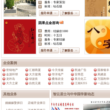
服务：专家策划
标准：钻石级
搬家择日
费用：568
时间：五日
服务：专家策划
标准：钻石级
企业案例
世锦地产
汇都商厦
今天传媒
凯迪广告
国泰银丰
金源环球
大方玻璃
华洋地产
安蒂思
凤栖皇
龙吟岛
绿波依
桑海农业
美元化工
万国利华
大方之家
自然元素
日出东方
江南KISS
一品深山
其他业务
智云居士与中华国学新动态
婚姻嫁娶择日
店铺开业择日