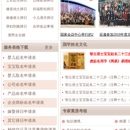
上官赴任择日
迁移新居择日
修造动土择日
祈福祭祀择日
偷修谢土择日
小儿满月择日
孕妇剖腹择日
吉祥改运事项
测男女合婚
国学姓名文化
服务表格下载
更多
智云居士宝宝起名二十三
婴儿起名申请表
虑起名用字《周易》易理
宝宝取名申请表
婴儿取名申请表
智云居士宝宝起名二十三步（注释二十二
公司命名申请表
智云居士宝宝起名二十三步（注释二十一
智云居士宝宝起名二十三步（注释二十）
产品命名申请表
智云居士宝宝取名二十三步（注释十九）
企业商标命名申请表
专家素质考核
嫁娶择日申请表
其它择日申请表
知识渊博。
精通《
秘传交运及注意事项申请表