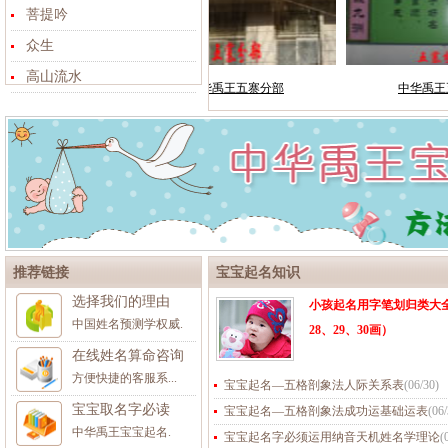
菩提吟
众生
高山流水
推荐链接
宝宝起名知识
选择我们的理由
小孩起名用字笔划归类大全（2
中国姓名预测学权威.
28、29、30画）
在线姓名算命咨询
方便快捷的客服系...
宝宝起名—五格剖象法人际关系表
(
06/30
)
宝宝取名字必读
宝宝起名—五格剖象法成功运基础运表
(
06
中华禹王宝宝起名.
宝宝起名字必须运用纳音天机姓名学理论
(