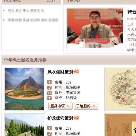
智云居士重大获奖论文
智
周易经典实战培训班面向全国招
中华
二0
音天
水传
英高
《相
学术
中华禹王起名服务推荐
男女合婚咨询
费用：1000
时间：现场或三日
服务：专家咨询
标准：钻石级
开业择日
费用：588
时间：三天